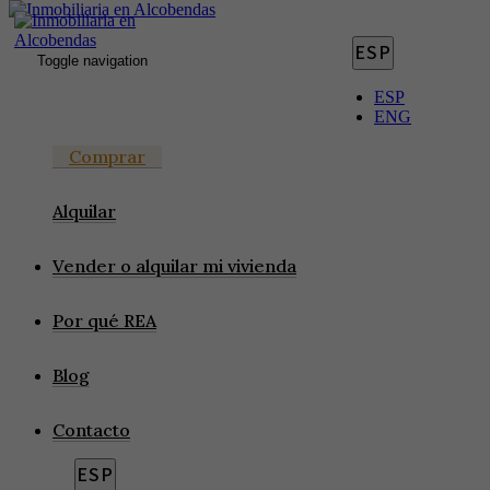
ESP
Toggle navigation
ESP
ENG
Comprar
Venta de Parcela
Alquilar
REF. 7618
Vender o alquilar mi vivienda
7.600.000
€
Por qué REA
Blog
Contacto
ESP