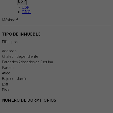
ESP
ESP
ENG
TIPO DE INMUEBLE
Elija tipos
Adosado
Chalet Independiente
Pareados Adosados en Esquina
Parcela
Ático
Bajo con Jardín
Loft
Piso
NÚMERO DE DORMITORIOS
-