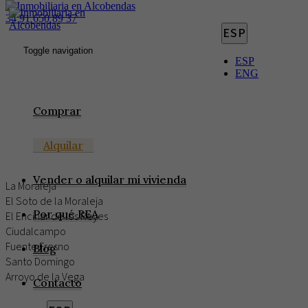
34 91 650 89 37
ESP
Toggle navigation
ESP
ENG
CERRAR FILTROS
Comprar
ZONA
Alquilar
Ubicación
Vender o alquilar mi vivienda
La Moraleja
El Soto de la Moraleja
Por qué REA
El Encinar de los Reyes
Ciudalcampo
Fuente Fresno
Blog
Santo Domingo
Arroyo de la Vega
Contacto
PRECIO