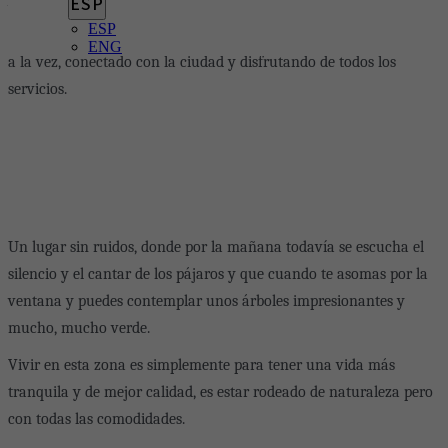
ESP
y encaje con la prolongación del Paseo de la Castellana, supone a
ESP
la vez residir en un lugar tranquilo y rodeado de naturaleza pero
ENG
a la vez, conectado con la ciudad y disfrutando de todos los
servicios.
Un lugar sin ruidos, donde por la mañana todavía se escucha el
silencio y el cantar de los pájaros y que cuando te asomas por la
ventana y puedes contemplar unos árboles impresionantes y
mucho, mucho verde.
Vivir en esta zona es simplemente para tener una vida más
tranquila y de mejor calidad, es estar rodeado de naturaleza pero
con todas las comodidades.