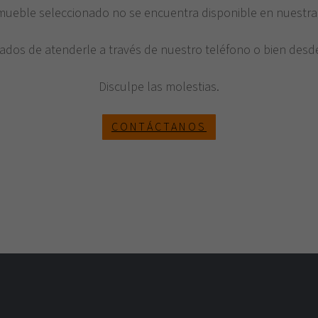
nmueble seleccionado no se encuentra disponible en nuestra
ados de atenderle a través de nuestro teléfono o bien desde
Disculpe las molestias.
CONTÁCTANOS