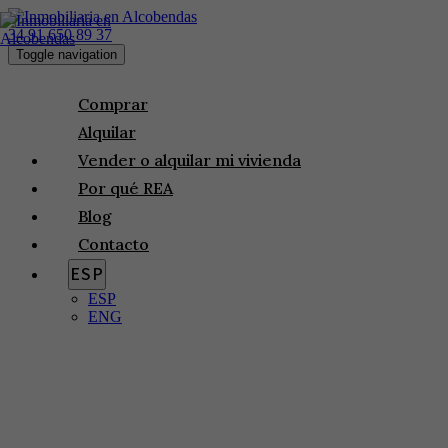
34 91 650 89 37
Toggle navigation
Comprar
Alquilar
Vender o alquilar mi vivienda
Por qué REA
Blog
Contacto
ESP
ESP
ENG