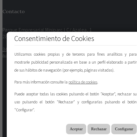
Contacto
Parque Empresarial Miniparc l C/ Azalea, 1
Consentimiento de Cookies
28109 – Alcobendas
34 91 650 89 37
Utilizamos cookies propias y de terceros para fines analíticos y para
Aviso legal
,
Protección de datos
y
Cookies
mostrarle publicidad personalizada en base a un perfil elaborado a partir
de sus hábitos de navegación (por ejemplo, páginas visitadas).
Para más información consulte la
política de cookies
.
Puede aceptar todas las cookies pulsando el botón "Aceptar", rechazar su
uso pulsando el botón "Rechazar" y configurarlas pulsando el botón
"Configurar".
Aceptar
Rechazar
Configurar